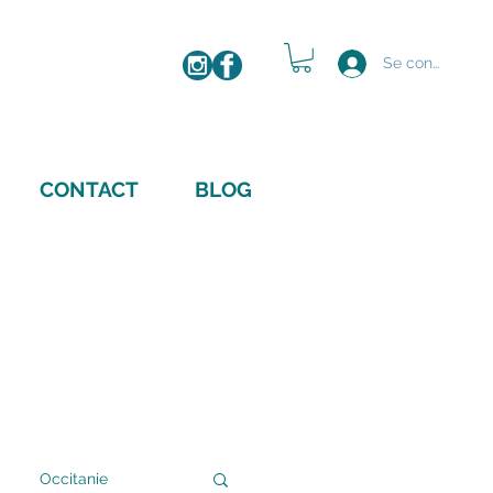
IMAGE
Se connecter
CONTACT
BLOG
 aventures à travers mes yeux.
 mes rencontres photographiques
istoires. Photographe
elle, je réalise du portrait, des
mariage et des photos de
ion pour les entreprises.
Occitanie