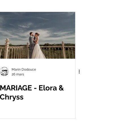
meur
Paysage
Marin Dodouce
26 mars
MARIAGE - Elora &
Chryss