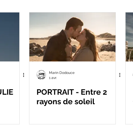
Clip Vidéo
Tournage
Event
Couple
Billet d'hu
esse
Marin Dodouce
1 avr.
ULIE
PORTRAIT - Entre 2
rayons de soleil