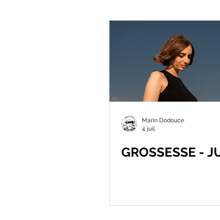
Montpellier
Reportage
Voyage
Mariage
Gross
Marin Dodouce
4 juil.
GROSSESSE - J