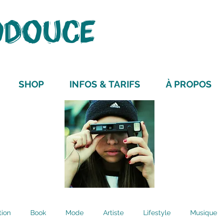
ODOUCE
ARRÊT SUR 
SHOP
INFOS & TARIFS
À PROPOS
Suivez mes
Découvrez
et leurs h
professionn
photos de 
communicat
ion
Book
Mode
Artiste
Lifestyle
Musique