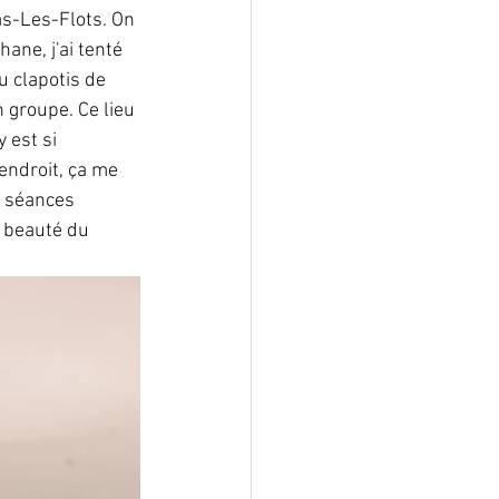
as-Les-Flots. On 
ane, j'ai tenté 
u clapotis de 
groupe. Ce lieu 
 est si 
endroit, ça me 
e séances 
a beauté du 